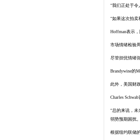
“我们正处于令
“如果这次拍
Hoffman
市场情绪检验
尽管担忧情绪
Brandywi
此外，美国财政
Charles Sc
“总的来说，
弱势预期困扰。
根据纽约联储的