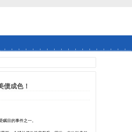
美债成色！
最受瞩目的事件之一。