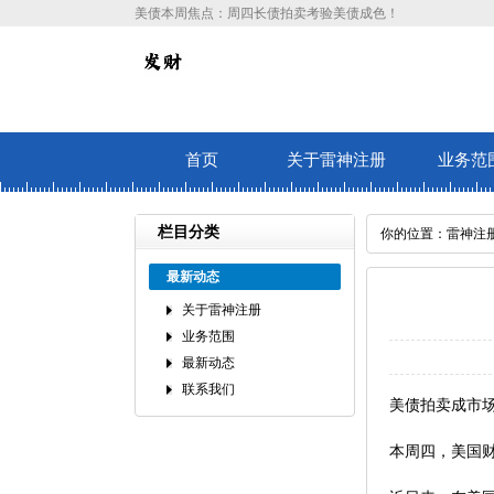
美债本周焦点：周四长债拍卖考验美债成色！
首页
关于雷神注册
业务范
栏目分类
你的位置：
雷神注
最新动态
关于雷神注册
业务范围
最新动态
联系我们
美债拍卖成市场
本周四，美国财